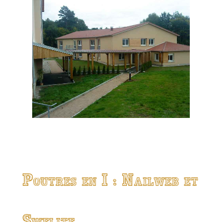
Poutres en I : Nailweb et
Swelite