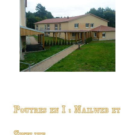
Poutres en I : Nailweb et
Swelite