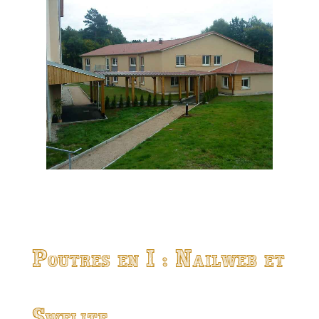
Poutres en I : Nailweb et
Swelite