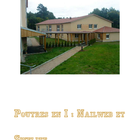
Poutres en I : Nailweb et
Swelite