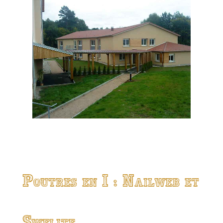
Poutres en I : Nailweb et
Swelite