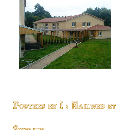
Poutres en I : Nailweb et
Swelite