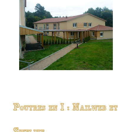
Poutres en I : Nailweb et
Swelite