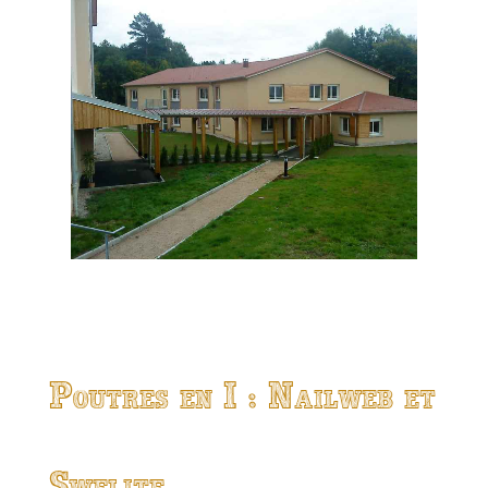
Poutres en I : Nailweb et
Swelite