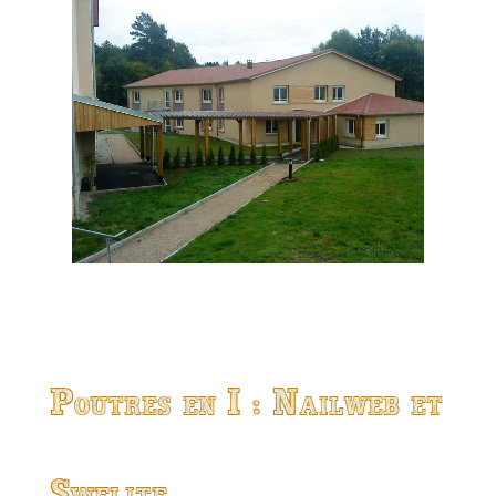
Poutres en I : Nailweb et
Swelite