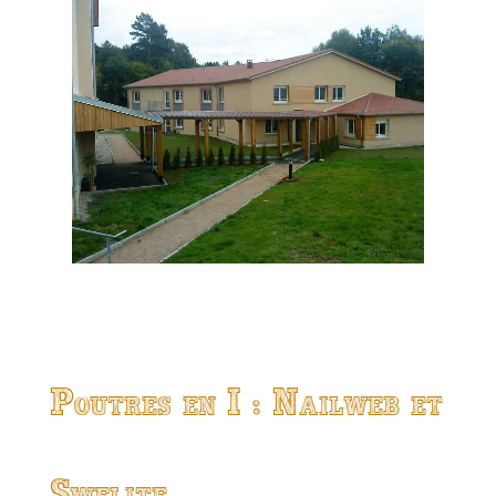
Poutres en I : Nailweb et
Swelite