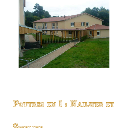
Poutres en I : Nailweb et
Swelite