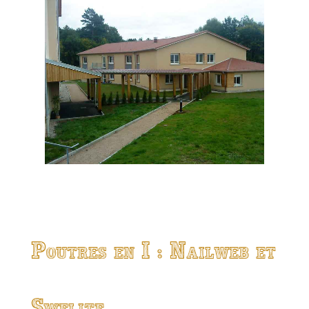
Poutres en I : Nailweb et
Swelite