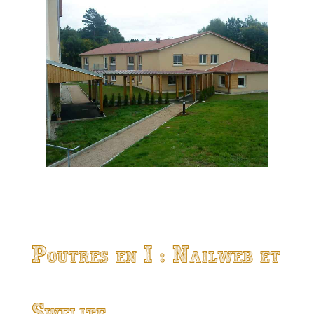
Poutres en I : Nailweb et
Swelite