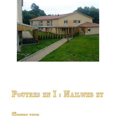
Poutres en I : Nailweb et
Swelite