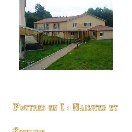
Poutres en I : Nailweb et
Swelite