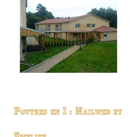
Poutres en I : Nailweb et
Swelite