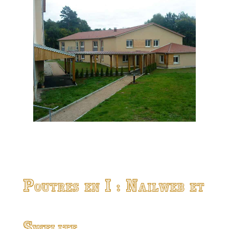
Poutres en I : Nailweb et
Swelite