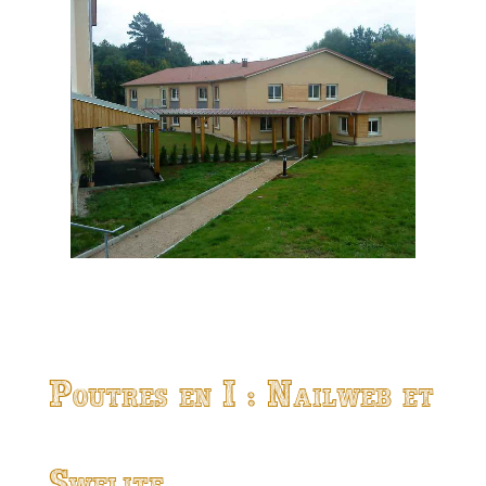
Poutres en I : Nailweb et
Swelite