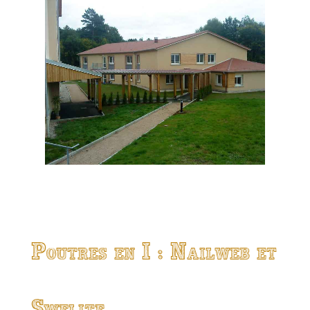
Poutres en I : Nailweb et
Swelite