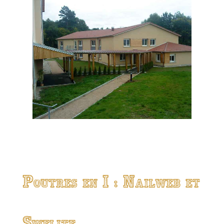
Poutres en I : Nailweb et
Swelite