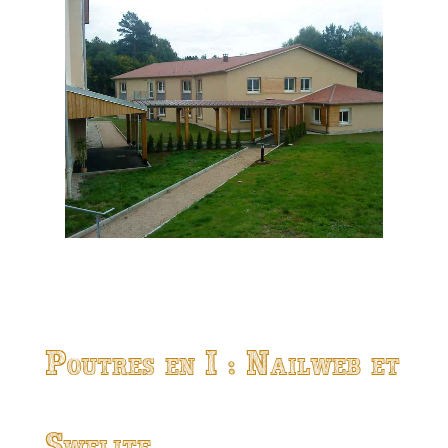
Poutres en I : Nailweb et
Swelite