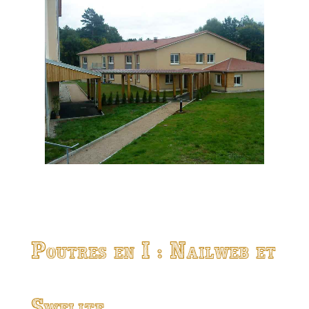
Poutres en I : Nailweb et
Swelite