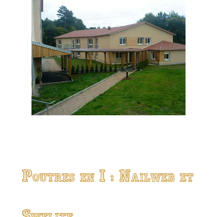
Poutres en I : Nailweb et
Swelite