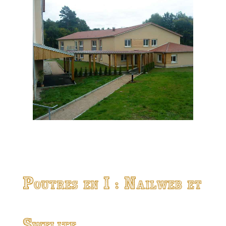
Poutres en I : Nailweb et
Swelite