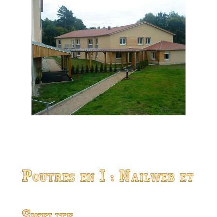
Poutres en I : Nailweb et
Swelite