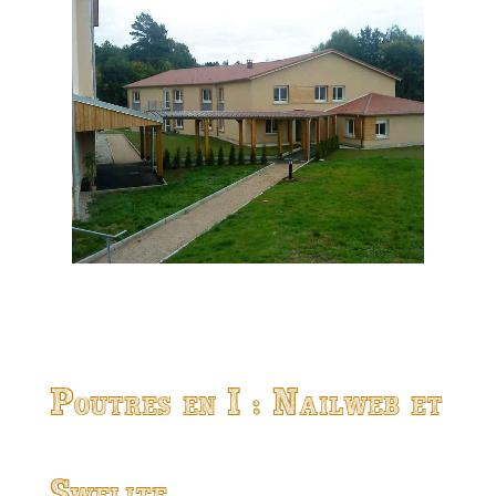
Poutres en I : Nailweb et
Swelite