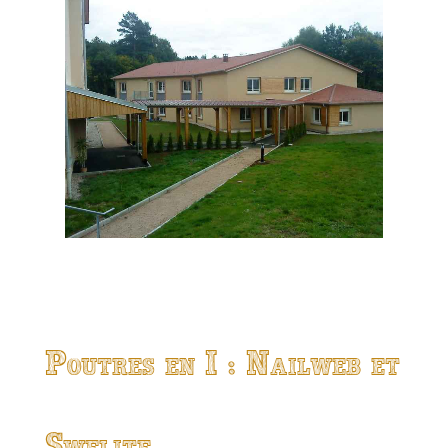
Poutres en I : Nailweb et
Swelite