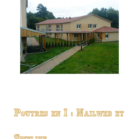
Poutres en I : Nailweb et
Swelite