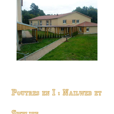
Poutres en I : Nailweb et
Swelite