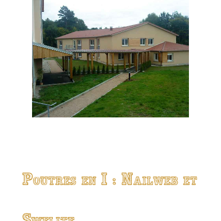
Poutres en I : Nailweb et
Swelite