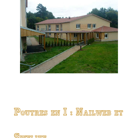
Poutres en I : Nailweb et
Swelite