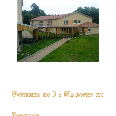
Poutres en I : Nailweb et
Swelite