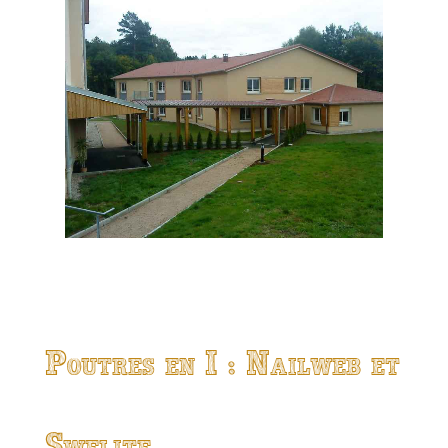
Poutres en I : Nailweb et
Swelite