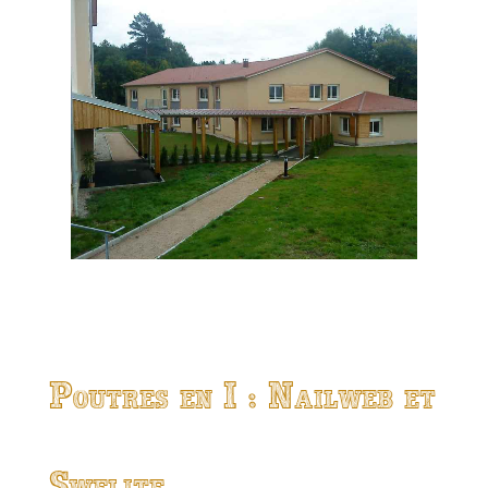
Poutres en I : Nailweb et
Swelite