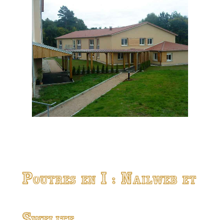
Poutres en I : Nailweb et
Swelite