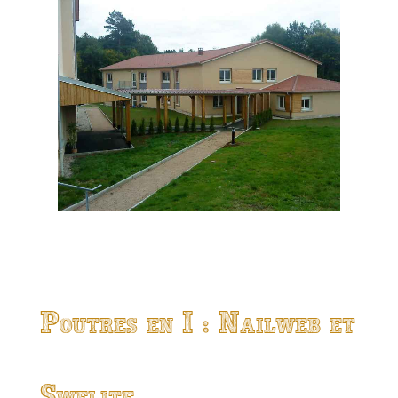
Poutres en I : Nailweb et
Swelite