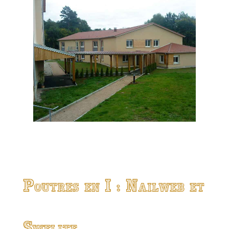
Poutres en I : Nailweb et
Swelite