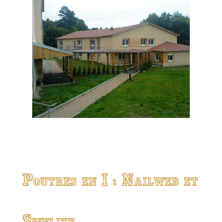
Poutres en I : Nailweb et
Swelite