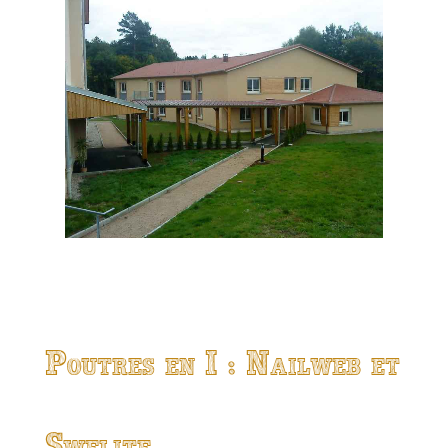
Poutres en I : Nailweb et
Swelite