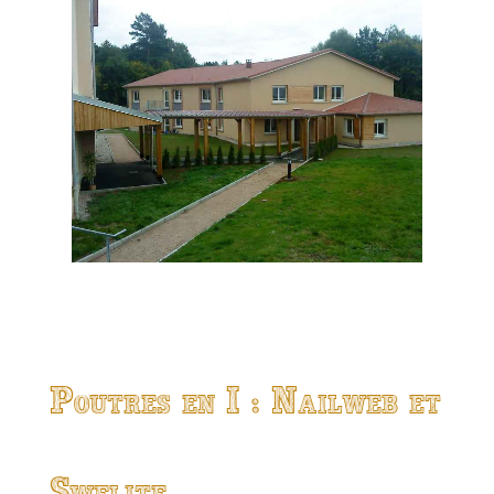
Poutres en I : Nailweb et
Swelite