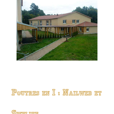
Poutres en I : Nailweb et
Swelite