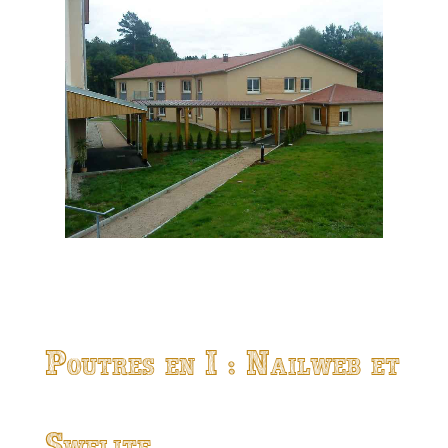
Poutres en I : Nailweb et
Swelite