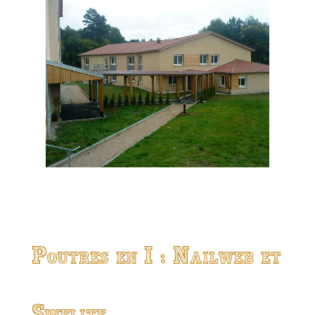
Poutres en I : Nailweb et
Swelite