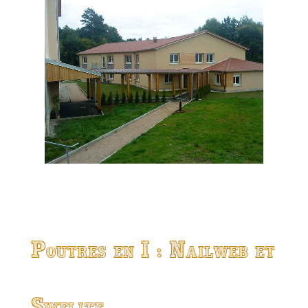
Poutres en I : Nailweb et
Swelite