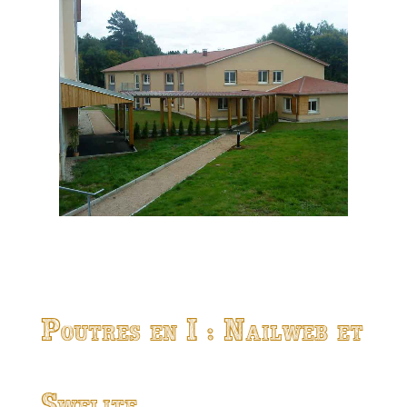
Poutres en I : Nailweb et
Swelite