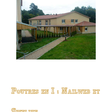
Poutres en I : Nailweb et
Swelite