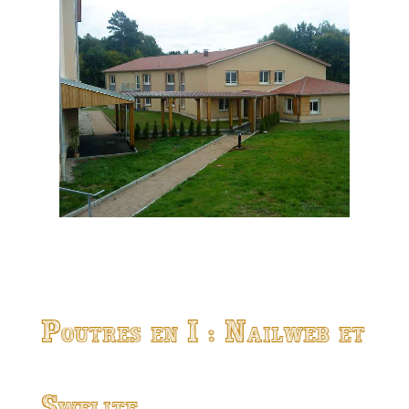
Poutres en I : Nailweb et
Swelite