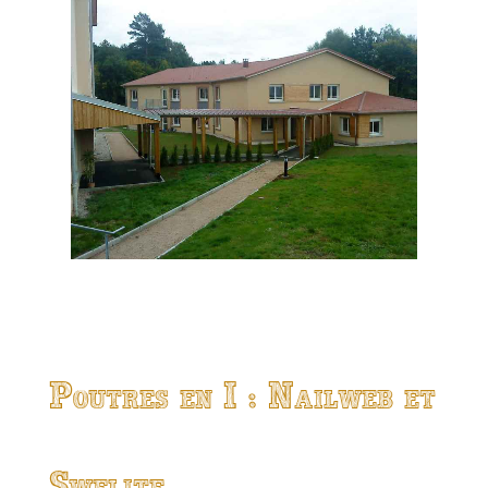
Poutres en I : Nailweb et
Swelite