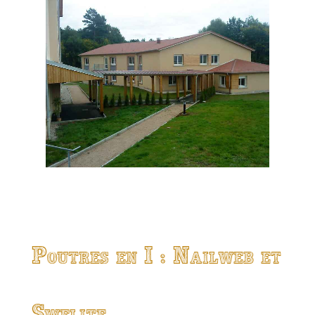
Poutres en I : Nailweb et
Swelite