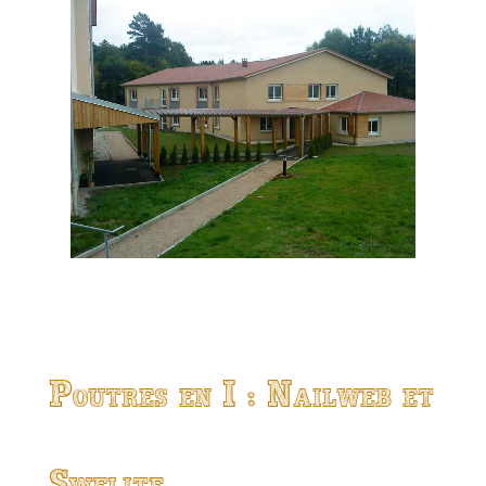
Poutres en I : Nailweb et
Swelite